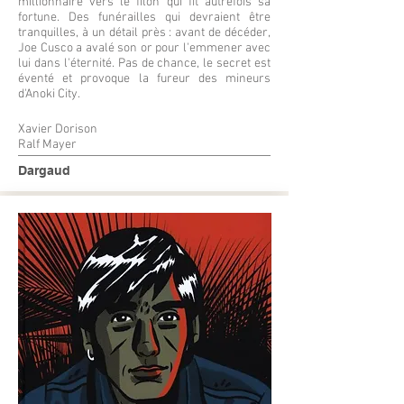
millionnaire vers le filon qui fit autrefois sa
fortune. Des funérailles qui devraient être
tranquilles, à un détail près : avant de décéder,
Joe Cusco a avalé son or pour l'emmener avec
lui dans l'éternité. Pas de chance, le secret est
éventé et provoque la fureur des mineurs
d'Anoki City.
Xavier Dorison
Ralf Mayer
Dargaud