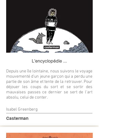
L'encyclopédie ...
Depuis une île lointaine, nous suivons le voyage
mouvementé d'un jeune garçon qui a perdu une
partie de son âme et tente de la retrouver. Pour
déjouer les coups du sort et se sortir des
mauvaises passes ce dernier se sert de l'art
absolu, celui de conter.
Isabel Greenberg
Casterman