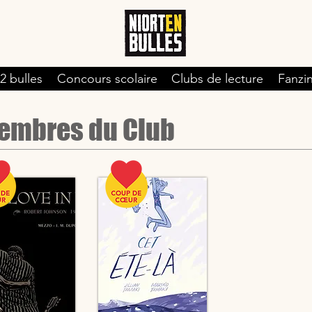
 2 bulles
Concours scolaire
Clubs de lecture
Fanzi
membres du Club