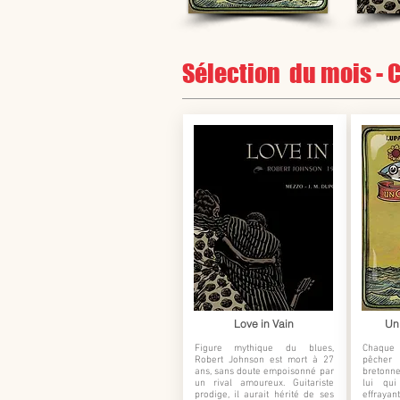
Sélection du mois 
Love in Vain
Un
Figure mythique du blues,
Chaque 
Robert Johnson est mort à 27
pêcher
ans, sans doute empoisonné par
bretonne
un rival amoureux. Guitariste
lui qu
prodige, il aurait hérité de ses
effrayan