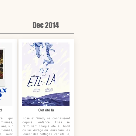
Dec 2014
d
Cet été là
cé, qui
Rose et Windy se connaissent
éminines,
depuis l'enfance. Elles se
 ans, sur
retrouvent chaque été au bord
utiennes,
du lac Awago où leurs familles
a, avec
louent des cottages. cet été là,