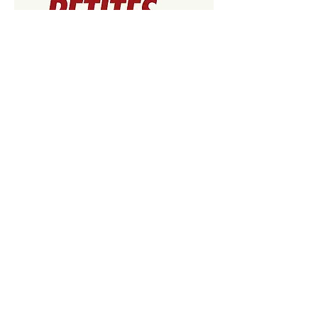
Petites Eclipses
Quelques jours avant la grande éclipse de
soleil, six personnages quittent Paris pour aller
vivre ensemble l'événement dans un gîte rural