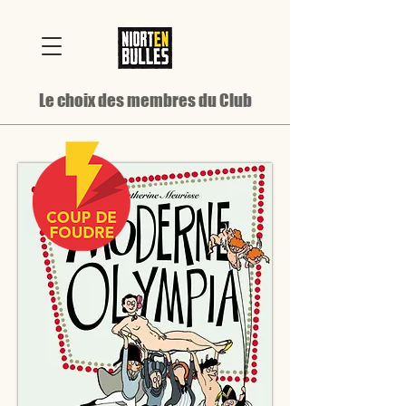
Le choix des membres du Club