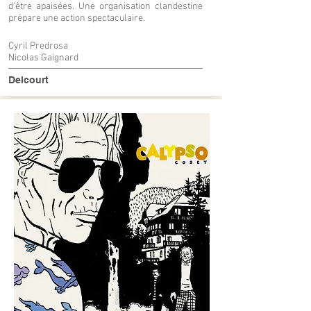
d'être apaisées. Une organisation clandestine
prépare une action spectaculaire.
Cyril Predrosa
Nicolas Gaignard
Delcourt