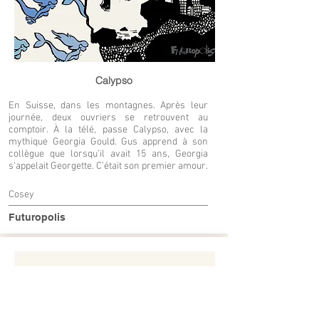
Calypso
En Suisse, dans les montagnes. Après leur
journée, deux ouvriers se retrouvent au
comptoir. À la télé, passe Calypso, avec la
mythique Georgia Gould. Gus apprend à son
collègue que lorsqu’il avait 15 ans, Georgia
s’appelait Georgette. C’était son premier amour.
Cosey
Futuropolis