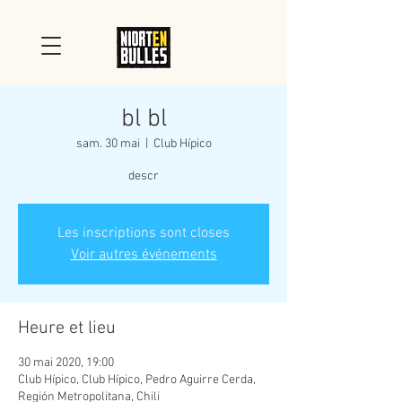
bl bl
sam. 30 mai
  |  
Club Hípico
descr
Les inscriptions sont closes
Voir autres événements
Heure et lieu
30 mai 2020, 19:00
Club Hípico, Club Hípico, Pedro Aguirre Cerda,
Región Metropolitana, Chili